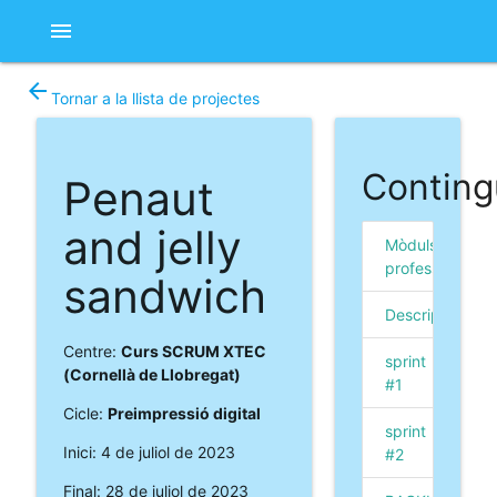
menu
arrow_back
Tornar a la llista de projectes
Conting
Penaut
and jelly
Mòduls
professionals
sandwich
Descripció
Centre:
Curs SCRUM XTEC
sprint
(Cornellà de Llobregat)
#1
Cicle:
Preimpressió digital
sprint
Inici: 4 de juliol de 2023
#2
Final: 28 de juliol de 2023