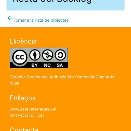
arrow_back
Tornar a la llista de projectes
Llicència
Creative Commons : Atribució-No Comercial-Compartir
Igual
Enllaços
www.esteveterradas.cat
Innovació IETI.cat
Contacta