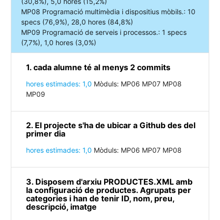
(30,8%), 5,0 hores (15,2%)
MP08 Programació multimèdia i dispositius mòbils.: 10
specs (76,9%), 28,0 hores (84,8%)
MP09 Programació de serveis i processos.: 1 specs
(7,7%), 1,0 hores (3,0%)
1. cada alumne té al menys 2 commits
hores estimades: 1,0
Mòduls: MP06 MP07 MP08
MP09
2. El projecte s'ha de ubicar a Github des del
primer dia
hores estimades: 1,0
Mòduls: MP06 MP07 MP08
3. Disposem d'arxiu PRODUCTES.XML amb
la configuració de productes. Agrupats per
categories i han de tenir ID, nom, preu,
descripció, imatge