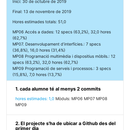
Inici: 30 de octubre de 2019
Final: 13 de novembre de 2019
Hores estimades totals: 51,0
MP06 Accés a dades: 12 specs (63,2%), 32,0 hores
(62,7%)
MP07. Desenvolupament d’interfícies.: 7 specs
(36,8%), 16,0 hores (31,4%)
MP08 Programació multimèdia i dispositius mòbils.: 12
specs (63,2%), 32,0 hores (62,7%)
MP09 Programació de serveis i processos.: 3 specs
(15,8%), 7,0 hores (13,7%)
1. cada alumne té al menys 2 commits
hores estimades: 1,0
Mòduls: MP06 MP07 MP08
MP09
2. El projecte s'ha de ubicar a Github des del
primer dia