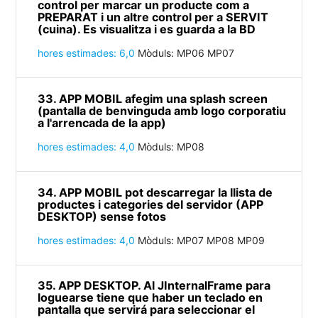
control per marcar un producte com a
PREPARAT i un altre control per a SERVIT
(cuina). Es visualitza i es guarda a la BD
hores estimades: 6,0
Mòduls: MP06 MP07
33. APP MOBIL afegim una splash screen
(pantalla de benvinguda amb logo corporatiu
a l'arrencada de la app)
hores estimades: 4,0
Mòduls: MP08
34. APP MOBIL pot descarregar la llista de
productes i categories del servidor (APP
DESKTOP) sense fotos
hores estimades: 4,0
Mòduls: MP07 MP08 MP09
35. APP DESKTOP. Al JInternalFrame para
loguearse tiene que haber un teclado en
pantalla que servirá para seleccionar el