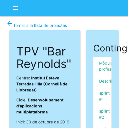
menu
arrow_back
Tornar a la llista de projectes
Conting
TPV "Bar
Reynolds"
Mòduls
professionals
Centre:
Institut Esteve
Descripció
Terradas i Illa (Cornellà de
Llobregat)
sprint
#1
Cicle:
Desenvolupament
d'aplicacions
sprint
multiplataforma
#2
Inici: 30 de octubre de 2019