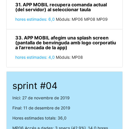
31. APP MOBIL recupera comanda actual
(del servidor) al seleccionar taula
hores estimades: 6,0
Mòduls: MP06 MP08 MP09
33. APP MOBIL afegim una splash screen
(pantalla de benvinguda amb logo corporatiu
a l'arrencada de la app)
hores estimades: 4,0
Mòduls: MP08
sprint #04
Inici: 27 de novembre de 2019
Final: 11 de desembre de 2019
Hores estimades totals: 36,0
MP06 Accés a dades: 3 specs (42,9%), 14,0 hores