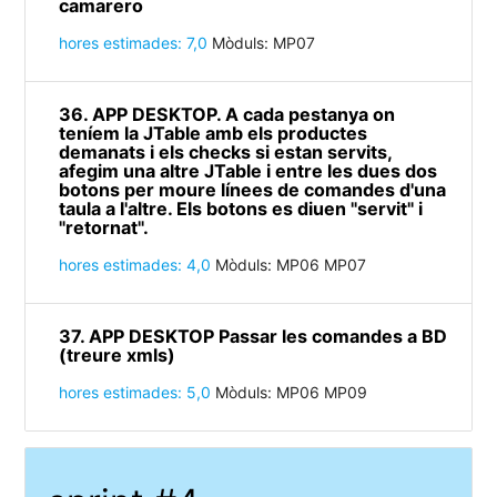
camarero
hores estimades: 7,0
Mòduls: MP07
36. APP DESKTOP. A cada pestanya on
teníem la JTable amb els productes
demanats i els checks si estan servits,
afegim una altre JTable i entre les dues dos
botons per moure línees de comandes d'una
taula a l'altre. Els botons es diuen "servit" i
"retornat".
hores estimades: 4,0
Mòduls: MP06 MP07
37. APP DESKTOP Passar les comandes a BD
(treure xmls)
hores estimades: 5,0
Mòduls: MP06 MP09