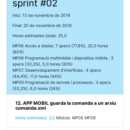
sprint #02
Inici: 13 de novembre de 2019
Final: 20 de novembre de 2019
Hores estimades totals: 25,0
MP06 Accés a dades: 7 specs (77,8%), 20,0 hores
(80%)
MP08 Programació multimèdia i dispositius mòbils.: 3
specs (33,3%), 5,0 hores (20%)
MP07. Desenvolupament d’interfícies.: 4 specs
(44,4%), 11,0 hores (44%)
MP09 Programació de serveis i processos.: 3 specs
(33,3%), 6,0 hores (24%)
12. APP MOBIL guarda la comanda a un arxiu
comanda.xml
hores estimades: 2,0
Mòduls: MP06 MP08