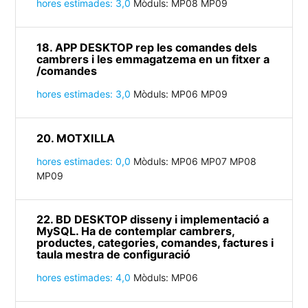
hores estimades: 3,0
Mòduls: MP08 MP09
18. APP DESKTOP rep les comandes dels
cambrers i les emmagatzema en un fitxer a
/comandes
hores estimades: 3,0
Mòduls: MP06 MP09
20. MOTXILLA
hores estimades: 0,0
Mòduls: MP06 MP07 MP08
MP09
22. BD DESKTOP disseny i implementació a
MySQL. Ha de contemplar cambrers,
productes, categories, comandes, factures i
taula mestra de configuració
hores estimades: 4,0
Mòduls: MP06