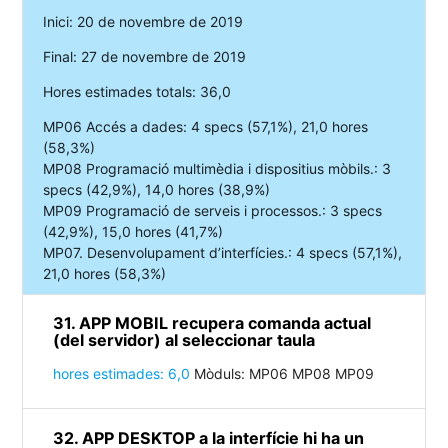
Inici: 20 de novembre de 2019
Final: 27 de novembre de 2019
Hores estimades totals: 36,0
MP06 Accés a dades: 4 specs (57,1%), 21,0 hores
(58,3%)
MP08 Programació multimèdia i dispositius mòbils.: 3
specs (42,9%), 14,0 hores (38,9%)
MP09 Programació de serveis i processos.: 3 specs
(42,9%), 15,0 hores (41,7%)
MP07. Desenvolupament d’interfícies.: 4 specs (57,1%),
21,0 hores (58,3%)
31. APP MOBIL recupera comanda actual
(del servidor) al seleccionar taula
hores estimades: 6,0
Mòduls: MP06 MP08 MP09
32. APP DESKTOP a la interfície hi ha un