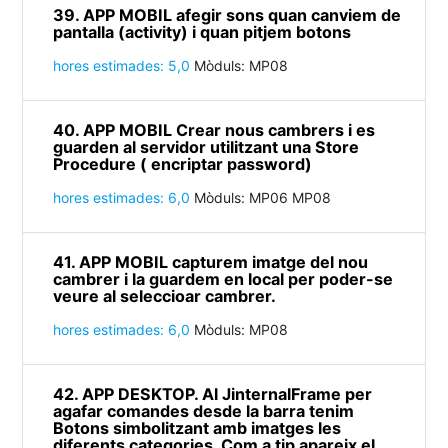
39. APP MOBIL afegir sons quan canviem de
pantalla (activity) i quan pitjem botons
hores estimades: 5,0
Mòduls: MP08
40. APP MOBIL Crear nous cambrers i es
guarden al servidor utilitzant una Store
Procedure ( encriptar password)
hores estimades: 6,0
Mòduls: MP06 MP08
41. APP MOBIL capturem imatge del nou
cambrer i la guardem en local per poder-se
veure al seleccioar cambrer.
hores estimades: 6,0
Mòduls: MP08
42. APP DESKTOP. Al JinternalFrame per
agafar comandes desde la barra tenim
Botons simbolitzant amb imatges les
diferents categories. Com a tip apareix el