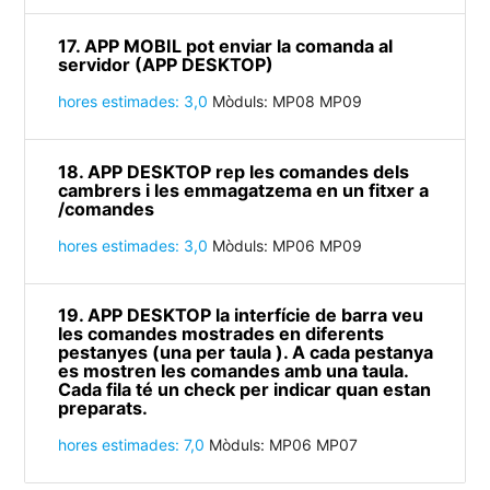
17. APP MOBIL pot enviar la comanda al
servidor (APP DESKTOP)
hores estimades: 3,0
Mòduls: MP08 MP09
18. APP DESKTOP rep les comandes dels
cambrers i les emmagatzema en un fitxer a
/comandes
hores estimades: 3,0
Mòduls: MP06 MP09
19. APP DESKTOP la interfície de barra veu
les comandes mostrades en diferents
pestanyes (una per taula ). A cada pestanya
es mostren les comandes amb una taula.
Cada fila té un check per indicar quan estan
preparats.
hores estimades: 7,0
Mòduls: MP06 MP07