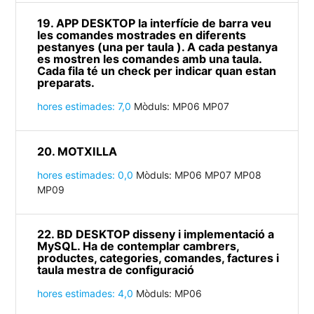
19. APP DESKTOP la interfície de barra veu
les comandes mostrades en diferents
pestanyes (una per taula ). A cada pestanya
es mostren les comandes amb una taula.
Cada fila té un check per indicar quan estan
preparats.
hores estimades: 7,0
Mòduls: MP06 MP07
20. MOTXILLA
hores estimades: 0,0
Mòduls: MP06 MP07 MP08
MP09
22. BD DESKTOP disseny i implementació a
MySQL. Ha de contemplar cambrers,
productes, categories, comandes, factures i
taula mestra de configuració
hores estimades: 4,0
Mòduls: MP06