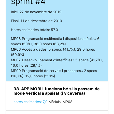
sprint #4
Inici: 27 de novembre de 2019
Final: 11 de desembre de 2019
Hores estimades totals: 57,0
MP08 Programació multimèdia i dispositius mòbils.: 6
specs (50%), 36,0 hores (63,2%)
MP06 Accés a dades: 5 specs (41,7%), 29,0 hores
(50,9%)
MP07. Desenvolupament d’interfícies.: 5 specs (41,7%),
16,0 hores (28,1%)
MP09 Programació de serveis i processos.: 2 specs
(16,7%), 12,0 hores (21,1%)
38. APP MOBIL funciona bé si la passem de
mode vertical a apaïsat (i viceversa)
hores estimades: 7,0
Mòduls: MP08